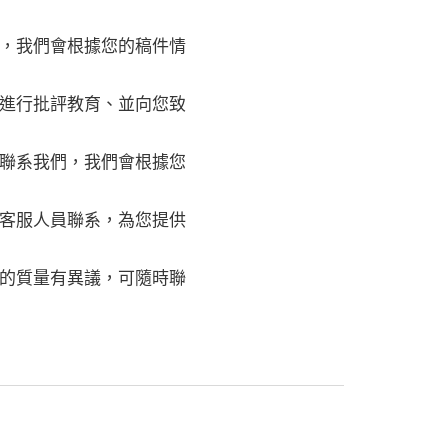
們，我們會根據您的稿件情
其進行批評教育、並向您致
請聯系我們，我們會根據您
與客服人員聯系，為您提供
件的質量有異議，可隨時聯