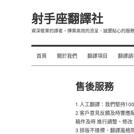
Skip
to
射手座翻譯社
content
資深敬業的譯者、摶業高效的流呈、誠墾貼心的服
首頁
關於我們
翻譯項目
翻譯語
售後服務
1.人工翻譯：我們堅持1
2.客戶意見反饋及時響
稿件及時 進行調整、修改
3.排版不達標、翻譯風