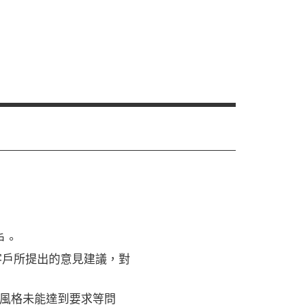
戶。
客戶所提出的意見建議，對
譯風格未能達到要求等問