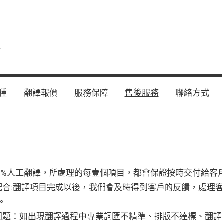
務
種
翻譯報價
服務保障
售後服務
聯絡方式
00%人工翻譯，所處理的每壹個項目，都會保證按時交付給客
應配合:翻譯項目完成以後，我們會及時得到客戶的反饋，處理
。
格問題：如出現翻譯過程中專業詞匯不精準、排版不達標、翻